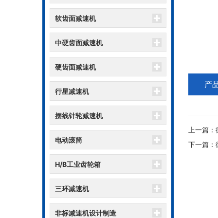
软齿面减速机
中硬齿面减速机
硬齿面减速机
产
行星减速机
摆线针轮减速机
上一篇：
电动滚筒
下一篇：
H/B工业齿轮箱
三环减速机
非标减速机设计制造