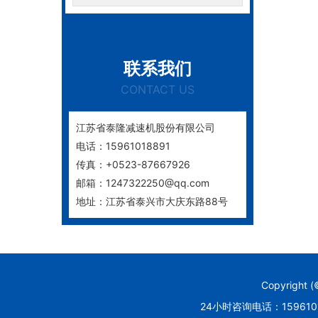
联系我们
CONTACT US
江苏省泰隆减速机股份有限公司
电话：15961018891
传真：+0523-87667926
邮箱：1247322250@qq.com
地址：江苏省泰兴市大庆东路88号
Copyright
24小时咨询电话：1596101