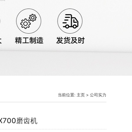
当前位置:
主页
>
公司实力
IX700磨齿机